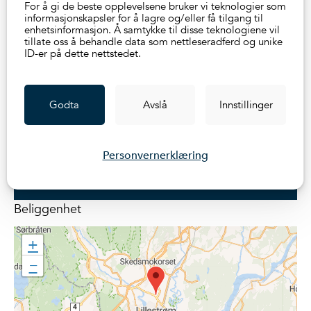
Lillestrøm til landets beste sykkelby.
For å gi de beste opplevelsene bruker vi teknologier som
informasjonskapsler for å lagre og/eller få tilgang til
enhetsinformasjon. Å samtykke til disse teknologiene vil
Raskt å komme til resten av verden
tillate oss å behandle data som nettleseradferd og unike
ID-er på dette nettstedet.
Området gir mulighet for offentlig kommunikasjon via
buss – transport til Lillestrøm tar 3 minutter. Lillestrøm er
for øvrig Romerikes sentrale kollektivknutepunkt – med
Godta
Avslå
Innstillinger
bl.a. Flytoget og diverse transportalternativer i alle
retninger.
Personvernerklæring
Send søknadskjema
Beliggenhet
+
−