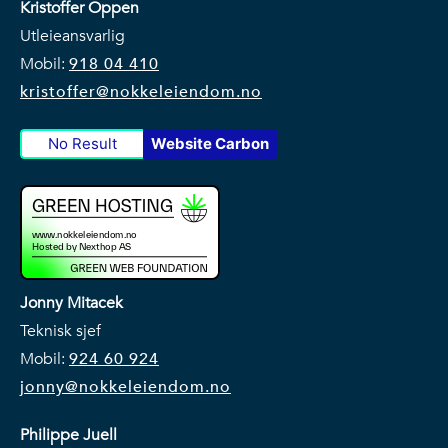
Kristoffer Oppen
Utleieansvarlig
Mobil:
91
8 04 410
kristoffer@nokkeleiendom.no
No Result
Website Carbon
Jonny Mitacek
Teknisk sjef
Mobil:
924 60 924
jonny@nokkeleiendom.no
Philippe Juell