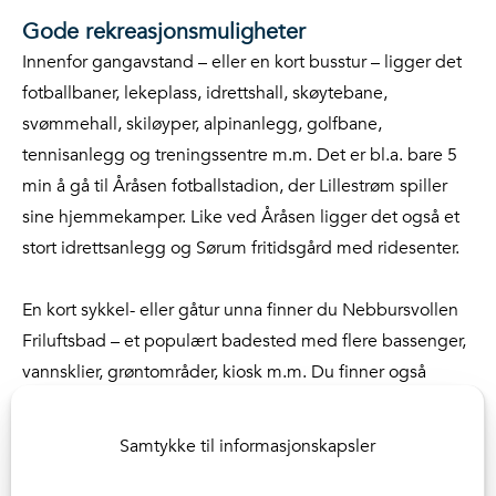
Gode rekreasjonsmuligheter
Innenfor gangavstand – eller en kort busstur – ligger det
fotballbaner, lekeplass, idrettshall, skøytebane,
svømmehall, skiløyper, alpinanlegg, golfbane,
tennisanlegg og treningssentre m.m. Det er bl.a. bare 5
min å gå til Åråsen fotballstadion, der Lillestrøm spiller
sine hjemmekamper. Like ved Åråsen ligger det også et
stort idrettsanlegg og Sørum fritidsgård med ridesenter.
En kort sykkel- eller gåtur unna finner du Nebbursvollen
Friluftsbad – et populært badested med flere bassenger,
vannsklier, grøntområder, kiosk m.m. Du finner også
asfalterte gang- og sykkelveier i flotte omgivelser langs
Nitelva. Tæruddalen byr også på flotte turmuligheter, og
Samtykke til informasjonskapsler
Syklistenes Landsforeningen har flere år på rad kåret